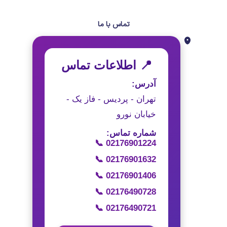
تماس با ما
📍 اطلاعات تماس
آدرس:
تهران - پردیس - فاز یک -
خیابان نورو
شماره تماس:
📞 02176901224
📞 02176901632
📞 02176901406
📞 02176490728
📞 02176490721