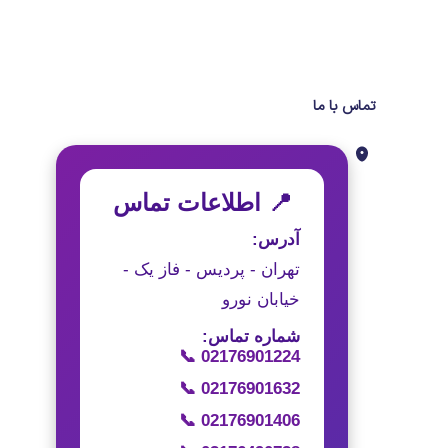
تماس با ما
📍 اطلاعات تماس
آدرس:
تهران - پردیس - فاز یک -
خیابان نورو
شماره تماس:
📞 02176901224
📞 02176901632
📞 02176901406