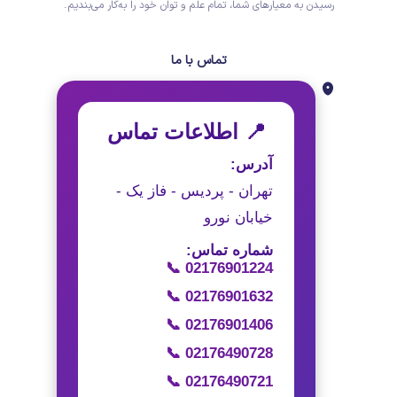
رسیدن به معیارهای شما، تمام علم و توان خود را به‌کار می‌بندیم.
تماس با ما
📍 اطلاعات تماس
آدرس:
تهران - پردیس - فاز یک -
خیابان نورو
شماره تماس:
📞 02176901224
📞 02176901632
📞 02176901406
📞 02176490728
📞 02176490721