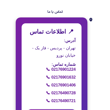
تماس با ما
📍 اطلاعات تماس
آدرس:
تهران - پردیس - فاز یک -
خیابان نورو
شماره تماس:
📞 02176901224
📞 02176901632
📞 02176901406
📞 02176490728
📞 02176490721