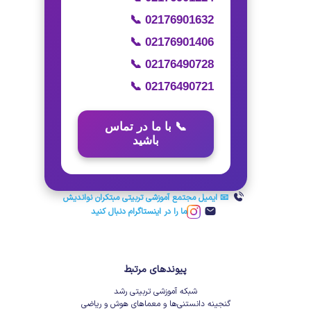
📞 02176901632
📞 02176901406
📞 02176490728
📞 02176490721
📞 با ما در تماس
باشید
📧 ایمیل مجتمع آموزشی تربیتی مبتکران نواندیش
ما را در اینستاگرام دنبال کنید
پیوندهای مرتبط
شبکه آموزشی تربیتی رشد
گنجینه دانستنی‌ها و معماهای هوش و ریاضی