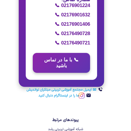
📞 02176901224
📞 02176901632
📞 02176901406
📞 02176490728
📞 02176490721
📞 با ما در تماس
باشید
📧 ایمیل مجتمع آموزشی تربیتی مبتکران نواندیش
ما را در اینستاگرام دنبال کنید
پیوندهای مرتبط
شبکه آموزشی تربیتی رشد