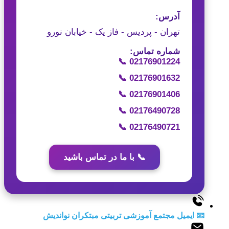
آدرس:
تهران - پردیس - فاز یک - خیابان نورو
شماره تماس:
📞 02176901224
📞 02176901632
📞 02176901406
📞 02176490728
📞 02176490721
📞 با ما در تماس باشید
📧 ایمیل مجتمع آموزشی تربیتی مبتکران نواندیش