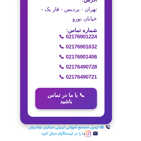
تهران - پردیس - فاز یک -
خیابان نورو
شماره تماس:
📞 02176901224
📞 02176901632
📞 02176901406
📞 02176490728
📞 02176490721
📞 با ما در تماس
باشید
📧 ایمیل مجتمع آموزشی تربیتی مبتکران نواندیش
ما را در اینستاگرام دنبال کنید