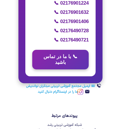
📞 02176901224
📞 02176901632
📞 02176901406
📞 02176490728
📞 02176490721
📞 با ما در تماس
باشید
📧 ایمیل مجتمع آموزشی تربیتی مبتکران نواندیش
ما را در اینستاگرام دنبال کنید
پیوندهای مرتبط
شبکه آموزشی تربیتی رشد